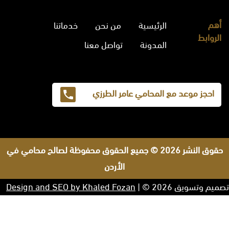
أهم
الرئيسية
من نحن
خدماتنا
الروابط
المدونة
تواصل معنا
احجز موعد مع المحامي عامر الطرزي
حقوق النشر 2026 © جميع الحقوق محفوظة لصالح محامي في
الأردن
تصميم وتسويق 2026 © |
Design and SEO by Khaled Fozan
صنيتان السبيعي
افضل محامي في الرياض