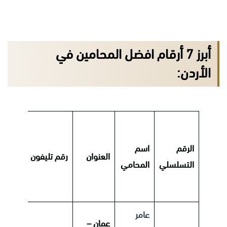
أبرز 7 أرقام افضل المحامين في
الأردن:
الرقم
اسم
ال
العنوان
رقم تليفون
التسلسلي
المحامي
ال
عامر
عمان –
قض