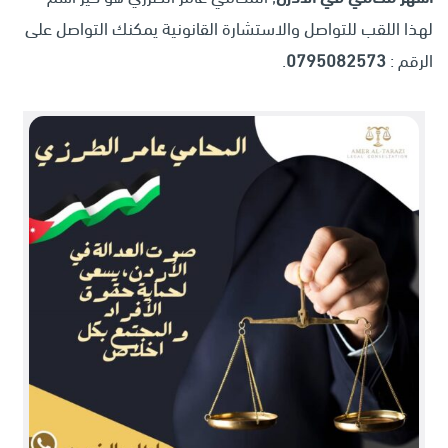
لهذا اللقب للتواصل والاستشارة القانونية يمكنك التواصل على
الرقم :
0795082573
.