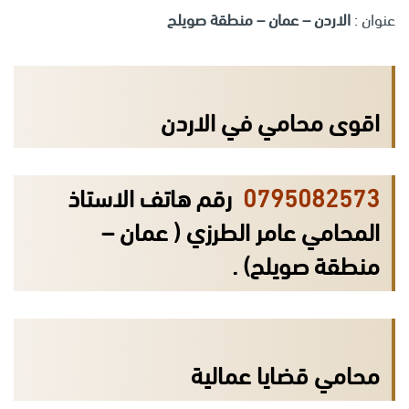
عنوان :
الاردن – عمان – منطقة صويلح
اقوى محامي في الاردن
0795082573
رقم هاتف الاستاذ
المحامي عامر الطرزي ( عمان –
منطقة صويلح) .
محامي قضايا عمالية