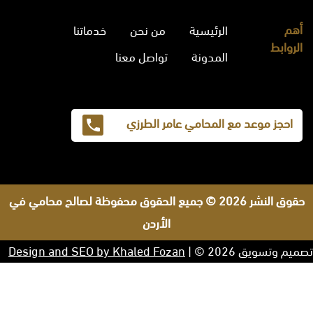
أهم
الرئيسية
من نحن
خدماتنا
الروابط
المدونة
تواصل معنا
احجز موعد مع المحامي عامر الطرزي
حقوق النشر 2026 © جميع الحقوق محفوظة لصالح محامي في
الأردن
تصميم وتسويق 2026 © |
Design and SEO by Khaled Fozan
صنيتان السبيعي
افضل محامي في الرياض